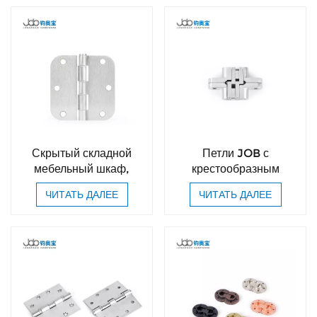
Скрытый складной
Петли JOB с
мебельный шкаф,
крестообразным
дверцы из
креплением, стальные,
ЧИТАТЬ ДАЛЕЕ
ЧИТАТЬ ДАЛЕЕ
сатинированного
с доводчиком, для
никеля, железные
кухонных шкафов,
петли с винтами.
невидимые петли.