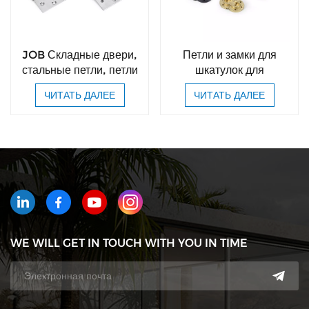
JOB Складные двери,
Петли и замки для
стальные петли, петли
шкатулок для
для дверей шкафчиков
украшений JOB,
ЧИТАТЬ ДАЛЕЕ
ЧИТАТЬ ДАЛЕЕ
в ванной комнате
маленькие петли,
разноцветные петли в
виде бабочек.
WE WILL GET IN TOUCH WITH YOU IN TIME