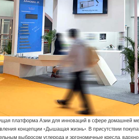
ущая платформа Азии для инноваций в сфере домашней меб
вления концепции «Дышащая жизнь». В присутствии покупат
ельным выбросом углерода и эргономичные кресла, вдохн