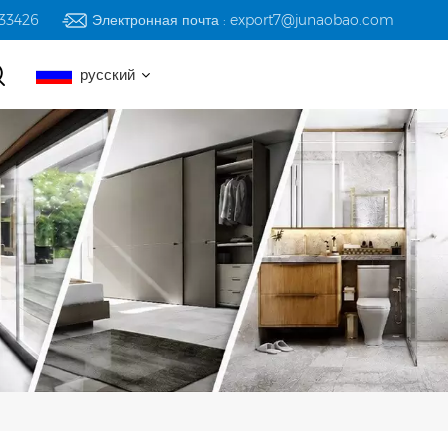
233426
Электронная почта : export7@junaobao.com
русский
English
русский
español
العربية