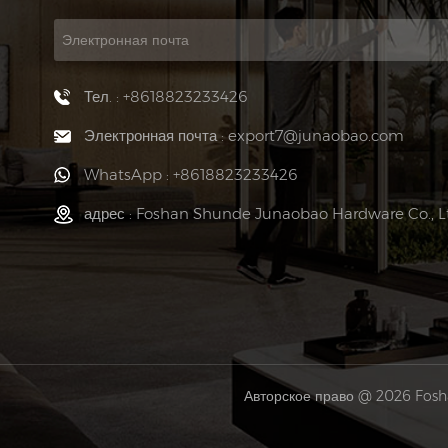
Тел. : +8618823233426
Электронная почта : export7@junaobao.com
WhatsApp : +8618823233426
адрес : Foshan Shunde Junaobao Hardware Co., L
Авторское право @ 2026 Fosh