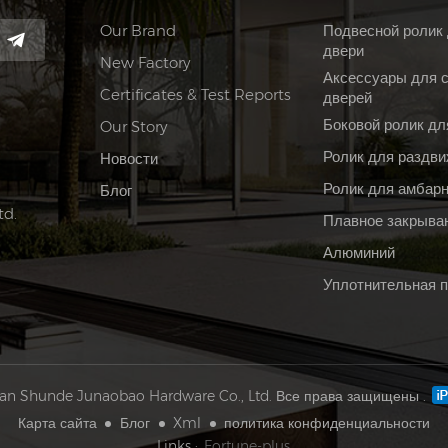
Our Brand
Подвесной ролик
двери
New Factory
Аксессуары для 
Certificates & Test Reports
дверей
Боковой ролик дл
Our Story
Ролик для раздви
Новости
Ролик для амбар
Блог
td.
Плавное закрыва
Алюминий
Уплотнительная 
an Shunde Junaobao Hardware Co., Ltd. Все права защищены .
Карта сайта
Блог
Xml
политика конфиденциальности
Links :
Fortune-plus