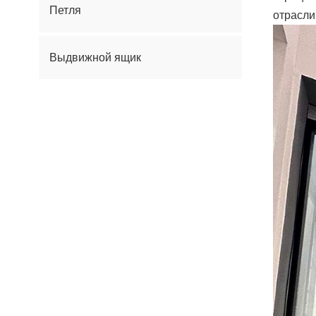
Петля
отрасли
Выдвижной ящик
Дверная ручка Серия
КАК МЫ МОЖЕМ ВАМ ПОМОЧЬ
Вы можете связаться с нами
любым удобным для вас
способом. Мы доступны 24/7 по
электронной почте или
телефону.