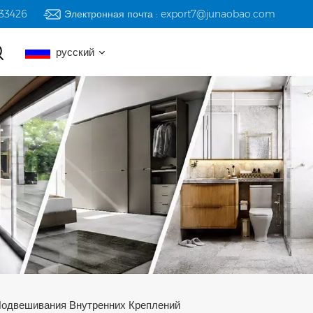
233426
Электронная почта : export7@junaobao.com
русский
English
русский
español
العربية
Подвешивания Внутренних Креплений