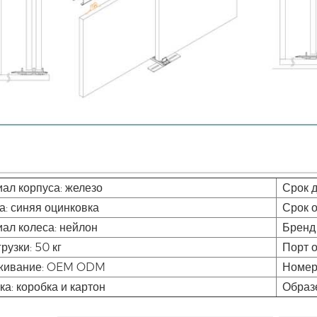
ал корпуса: железо
Срок д
а: синяя оцинковка
Срок 
ал колеса: нейлон
Брен
рузки: 50 кг
Порт о
живание: OEM ODM
Номер 
ка: коробка и картон
Образ