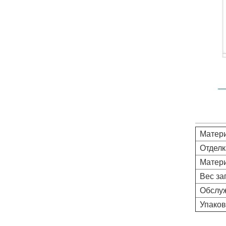
КАК МЫ МОЖЕМ ВАМ ПОМОЧЬ
Вы можете связаться с нами
любым удобным для вас
способом. Мы доступны 24/7 по
электронной почте или
телефону.
СВЯЗАТЬСЯ С НАМИ
Матери
Отделк
Матери
Вес заг
НОВЫЕ ПРОДУКТЫ
Обслу
Упаков
Новые ролики для
складных дверей