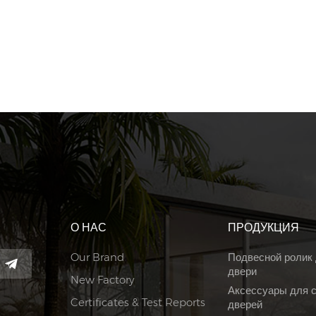
О НАС
ПРОДУКЦИЯ
Our Brand
Подвесной ролик
двери
New Factory
Аксессуары для 
Certificates & Test Reports
дверей