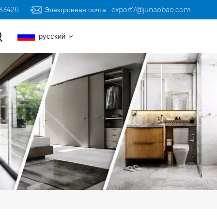
233426
Электронная почта : export7@junaobao.com
русский
English
русский
español
العربية