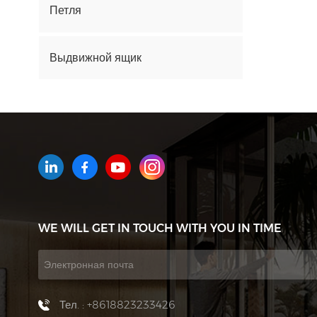
Петля
Выдвижной ящик
Дверная ручка Серия
КАК МЫ МОЖЕМ ВАМ ПОМОЧЬ
Вы можете связаться с нами
WE WILL GET IN TOUCH WITH YOU IN TIME
любым удобным для вас
способом. Мы доступны 24/7 по
электронной почте или
телефону.
Тел. : +8618823233426