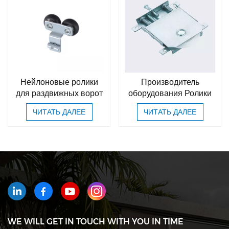
Нейлоновые ролики
Производитель
для раздвижных ворот
оборудования Ролики
для раздвижных
ЧИТАТЬ ДАЛЕЕ
ЧИТАТЬ ДАЛЕЕ
дверей Подшипники
для шкафов Ролики
для раздвижных
нижних дверей для
отеля
WE WILL GET IN TOUCH WITH YOU IN TIME