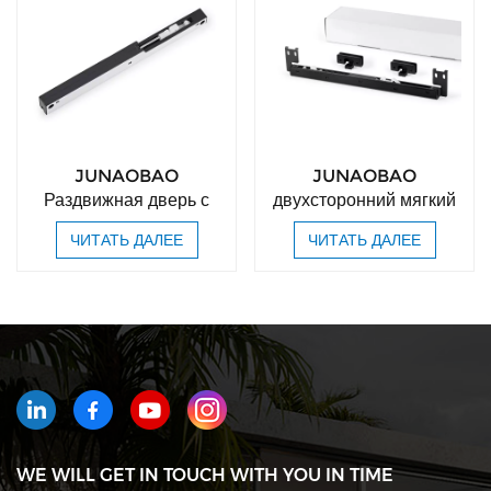
JUNAOBAO
JUNAOBAO
Раздвижная дверь с
двухсторонний мягкий
мягким закрытием
доводчик для двери
ЧИТАТЬ ДАЛЕЕ
ЧИТАТЬ ДАЛЕЕ
Гидравлические
амбара
поршневые пружинные
амортизаторы
Бесшумное
демпфирование
WE WILL GET IN TOUCH WITH YOU IN TIME